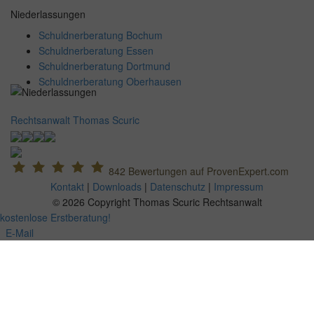
Niederlassungen
Schuldnerberatung Bochum
Schuldnerberatung Essen
Schuldnerberatung Dortmund
Schuldnerberatung Oberhausen
Rechtsanwalt Thomas Scuric
842
Bewertungen auf ProvenExpert.com
Kontakt
|
Downloads
|
Datenschutz
|
Impressum
© 2026 Copyright Thomas Scuric Rechtsanwalt
kostenlose Erstberatung!
E-Mail