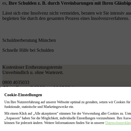
es,
Ihre Schulden z. B. durch Vereinbarungen mit Ihren Gläubi
Lässt sich eine Insolvenz nicht vermeiden, beraten wir Sie intensiv
begleiten Sie durch den gesamten Prozess eines Insolvenzverfahrens.
Schuldnerberatung München
Schnelle Hilfe bei Schulden
Kostenloser Erstberatungstermin
Unverbindlich u. ohne Wartezeit.
0800 4035033
(Mo. – Fr. von 9-13 Uhr u. 14-18 Uhr)
Cookie-Einstellungen
Kostenfreie Anfrage
Um Ihre Nutzererfahrung auf unserer Webseite optimal zu gestalten, setzen wir Cookies für
funktionale, statistische und Marketingzwecke ein.
Ihre Vorteile
für mehr Sicherheit
Mit einem Klick auf „Alle akzeptieren“ stimmen Sie der Verwendung aller Cookies zu. Unt
„Anpassen“ haben Sie die Möglichkeit, individuelle Einstellungen vorzunehmen. Ihre Aus
Keine Wartezeiten
– kurzfristiger Beratungstermin möglich
können Sie jederzeit ändern. Weitere Informationen finden Sie in unserer
Datenschutzerklär
Kostenfreies und unverbindliches erstes Beratungsgespräc