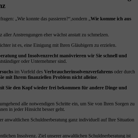
nz
 fragen: „Wie konnte das passieren?“,sondern „
Wie komme ich aus
otz aller Anstrengungen eher wächst anstatt zu schmelzen.
eichter ist es, eine Einigung mit Ihren Gläubigern zu erzielen.
beratung und Insolvenzrecht manövrieren wir Sie schnell und
bstständiger oder Unternehmer sind.
rsuchs
im Vorfeld des
Verbraucherinsolvenzverfahrens
oder durch
Sie mit Ihrem finanziellen Problem nicht alleine
.
it Sie den Kopf wieder frei bekommen für andere Dinge und
 umgehend alle notwendigen Schritte ein, um Sie von Ihren Sorgen zu
hnen in jeder Hinsicht besser geht.
anwaltlichen Schuldnerberatung ganz individuell auf Ihre Situation
tlichen Insolvenz. Ziel unserer anwaltlichen Schuldnerberatung ist