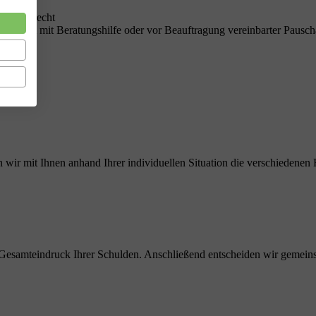
nsolvenzrecht
n Staat mit Beratungshilfe oder vor Beauftragung vereinbarter Pauscha
g
 wir mit Ihnen anhand Ihrer individuellen Situation die verschiedene
en Gesamteindruck Ihrer Schulden. Anschließend entscheiden wir gemeinsa