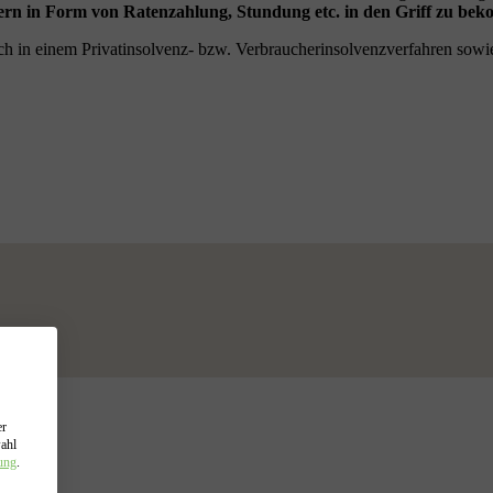
gern in Form von Ratenzahlung, Stundung etc. in den Griff zu b
 auch in einem Privatinsolvenz- bzw. Verbraucherinsolvenzverfahren so
er
wahl
ung
.
h