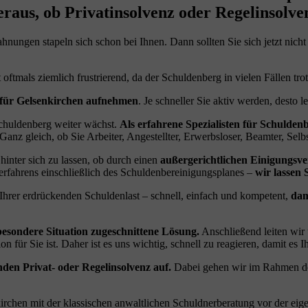
eraus, ob Privatinsolvenz oder Regelinsolve
ngen stapeln sich schon bei Ihnen. Dann sollten Sie sich jetzt nicht
 oftmals ziemlich frustrierend, da der Schuldenberg in vielen Fällen tr
 für Gelsenkirchen aufnehmen
. Je schneller Sie aktiv werden, desto l
chuldenberg weiter wächst.
Als erfahrene Spezialisten für Schulden
Ganz gleich, ob Sie Arbeiter, Angestellter, Erwerbsloser, Beamter, Sel
nter sich zu lassen, ob durch einen
außergerichtlichen Einigungsve
erfahrens einschließlich des Schuldenbereinigungsplanes –
wir lassen 
 Ihrer erdrückenden Schuldenlast – schnell, einfach und kompetent,
dam
besondere Situation zugeschnittene Lösung.
Anschließend leiten wir
n für Sie ist. Daher ist es uns wichtig, schnell zu reagieren, damit es I
nden Privat- oder Regelinsolvenz auf.
Dabei gehen wir im Rahmen der 
chen mit der klassischen anwaltlichen Schuldnerberatung vor der eigen