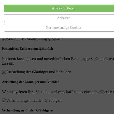
Individuelle Lösungen
, zugeschnitten auf Ihre Situation
Mehr als 10 Jahre Erfahrung
als spezialisierter Anwalt für I
Alle akzeptieren
Volle Kostenkontrolle
, da entweder Kostenübernahme durch de
Anpassen
Wie funktioniert
unsere Schuldnerberatun
Nur notwendige Cookies
Kostenloses Erstberatungsgespräch
In einem kostenlosen und unverbindlichen Beratungsgespräch erörtern
zu sein.
Aufstellung der Gläubiger und Schulden
Wir analysieren Ihre Situation und verschaffen uns einen detailliert
Verhandlungen mit den Gläubigern