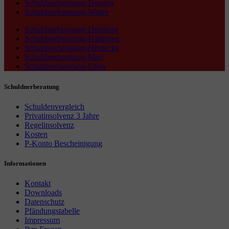
Schuldnerberatung-Dorsten
Schuldnerberatung-Witten
Schuldnerberatung-Duisburg
Schuldnerberatung-Hattingen
Schuldnerberatung-Herdecke
Schuldnerberatung-Marl
Schuldnerberatung-Unna
Schuldnerberatung
Schuldenvergleich
Privatinsolvenz 3 Jahre
Regelinsolvenz
Kosten
P-Konto Bescheinigung
Informationen
Kontakt
Downloads
Datenschutz
Pfändungstabelle
Impressum