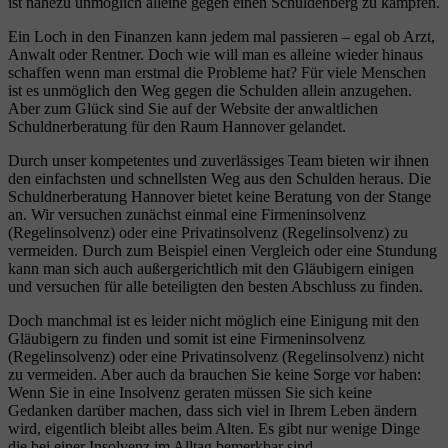
ist nahezu unmöglich alleine gegen einen Schuldenberg zu kämpfen.
Ein Loch in den Finanzen kann jedem mal passieren – egal ob Arzt,
Anwalt oder Rentner. Doch wie will man es alleine wieder hinaus
schaffen wenn man erstmal die Probleme hat? Für viele Menschen
ist es unmöglich den Weg gegen die Schulden allein anzugehen.
Aber zum Glück sind Sie auf der Website der anwaltlichen
Schuldnerberatung für den Raum Hannover gelandet.
Durch unser kompetentes und zuverlässiges Team bieten wir ihnen
den einfachsten und schnellsten Weg aus den Schulden heraus. Die
Schuldnerberatung Hannover bietet keine Beratung von der Stange
an. Wir versuchen zunächst einmal eine Firmeninsolvenz
(Regelinsolvenz) oder eine Privatinsolvenz (Regelinsolvenz) zu
vermeiden. Durch zum Beispiel einen Vergleich oder eine Stundung
kann man sich auch außergerichtlich mit den Gläubigern einigen
und versuchen für alle beteiligten den besten Abschluss zu finden.
Doch manchmal ist es leider nicht möglich eine Einigung mit den
Gläubigern zu finden und somit ist eine Firmeninsolvenz
(Regelinsolvenz) oder eine Privatinsolvenz (Regelinsolvenz) nicht
zu vermeiden. Aber auch da brauchen Sie keine Sorge vor haben:
Wenn Sie in eine Insolvenz geraten müssen Sie sich keine
Gedanken darüber machen, dass sich viel in Ihrem Leben ändern
wird, eigentlich bleibt alles beim Alten. Es gibt nur wenige Dinge
die bei einer Insolvenz im Alltag bemerkbar sind.