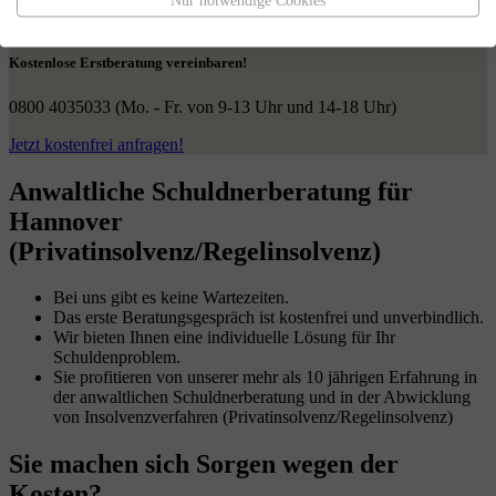
Nur notwendige Cookies
Kostenlose Erstberatung vereinbaren!
0800 4035033
(Mo. - Fr. von 9-13 Uhr und 14-18 Uhr)
Jetzt kostenfrei anfragen!
Anwaltliche Schuldnerberatung für
Hannover
(Privatinsolvenz/Regelinsolvenz)
Bei uns gibt es keine Wartezeiten.
Das erste Beratungsgespräch ist kostenfrei und unverbindlich.
Wir bieten Ihnen eine individuelle Lösung für Ihr
Schuldenproblem.
Sie profitieren von unserer mehr als 10 jährigen Erfahrung in
der anwaltlichen Schuldnerberatung und in der Abwicklung
von Insolvenzverfahren (Privatinsolvenz/Regelinsolvenz)
Sie machen sich Sorgen wegen der
Kosten?