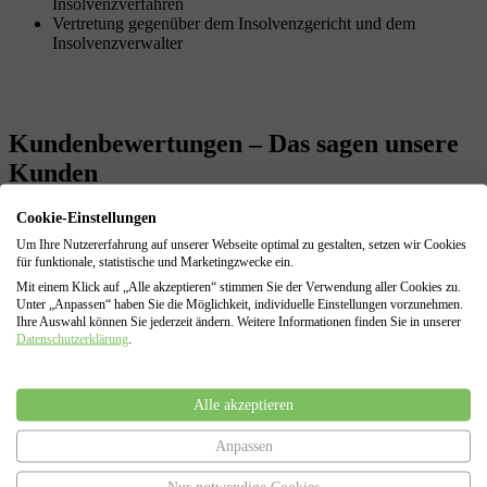
Insolvenzverfahren
Vertretung gegenüber dem Insolvenzgericht und dem
Insolvenzverwalter
Kundenbewertungen
– Das sagen unsere
Kunden
Cookie-Einstellungen
Herr Scuric wurde mir von einem Bekannten empfohlen. Ich muss
sagen es war wirklich perfekt. Sehr professionelle und auch
Um Ihre Nutzererfahrung auf unserer Webseite optimal zu gestalten, setzen wir Cookies
freundliche Beratung. Auch bei der Durchführung hat er wirklich
für funktionale, statistische und Marketingzwecke ein.
erstklassige Arbeit geleistet.
Mit einem Klick auf „Alle akzeptieren“ stimmen Sie der Verwendung aller Cookies zu.
Unter „Anpassen“ haben Sie die Möglichkeit, individuelle Einstellungen vorzunehmen.
von Larissa
Ihre Auswahl können Sie jederzeit ändern. Weitere Informationen finden Sie in unserer
Datenschutzerklärung
.
Klasse Anwalt. Er hat mir sofort geholfen und alles in die Wege
Alle akzeptieren
geleitet. Ich zahle jetzt kleine Raten und bin wirklich froh Hilfe in
Anspruch genommen zu haben. Daumen hoch!
Anpassen
von K.M.