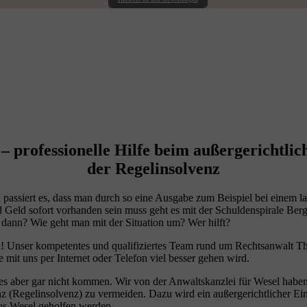
 professionelle Hilfe beim außergerichtlich
der Regelinsolvenz
ssiert es, dass man durch so eine Ausgabe zum Beispiel bei einem la
d Geld sofort vorhanden sein muss geht es mit der Schuldenspirale B
 dann? Wie geht man mit der Situation um? Wer hilft?
da! Unser kompetentes und qualifiziertes Team rund um Rechtsanwalt 
it uns per Internet oder Telefon viel besser gehen wird.
 aber gar nicht kommen. Wir von der Anwaltskanzlei für Wesel haben e
nz (Regelinsolvenz) zu vermeiden. Dazu wird ein außergerichtlicher Ei
aus Wesel geholfen werden.