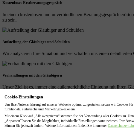
Kostenloses Erstberatungsgespräch
In einem kostenlosen und unverbindlichen Beratungsgespräch erörtern
zu sein.
Aufstellung der Gläubiger und Schulden
Wir analysieren Ihre Situation und verschaffen uns einen detailliert
Verhandlungen mit den Gläubigern
Unser Ziel ist es, immer eine außergerichtliche Einigung mit Ihren Gl
Cookie-Einstellungen
Um Ihre Nutzererfahrung auf unserer Webseite optimal zu gestalten, setzen wir Cookies für
Regel- oder Verbraucherinsolvenz
funktionale, statistische und Marketingzwecke ein.
Mit einem Klick auf „Alle akzeptieren“ stimmen Sie der Verwendung aller Cookies zu. Unt
Falls eine außergerichtliche Einigung nicht möglich sein sollte berate
„Anpassen“ haben Sie die Möglichkeit, individuelle Einstellungen vorzunehmen. Ihre Aus
können Sie jederzeit ändern. Weitere Informationen finden Sie in unserer
Datenschutzerklär