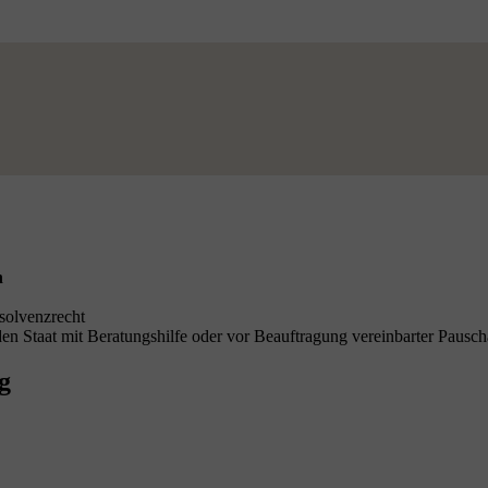
h
nsolvenzrecht
n Staat mit Beratungshilfe oder vor Beauftragung vereinbarter Pauscha
g