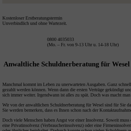
Kostenloser Erstberatungstermin
Unverbindlich und ohne Wartezeit.
0800 4035033
(Mo. – Fr. von 9-13 Uhr u. 14-18 Uhr)
Anwaltliche Schuldnerberatung für Wesel –
Manchmal kommt im Leben zu unerwarteten Ausgaben. Ganz schnell pa
gezahlt werden können. Wenn dann die ersten Verträge gekündigt un
sich immer weiter. Irgendwann ist alles zu spät. Doch was macht man
Wir von der anwaltlichen Schuldnerberatung für Wesel sind für Sie 
Sie werden bemerken, dass es Ihnen schon nach der Kontaktaufnahme m
Doch viele Menschen haben Angst vor einer Insolvenz. Soweit muss es
eine Privatinsolvenz (Verbraucherinsolvenz) oder eine Firmeninsolve
oder ähnliches beinhaltet. Dadurch konnte schon vielen Schuldnern 