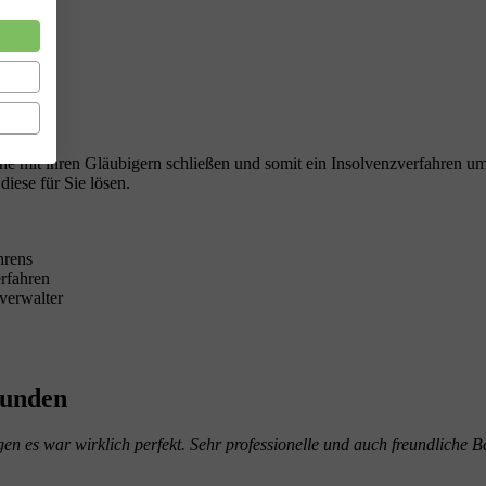
e mit ihren Gläubigern schließen und somit ein Insolvenzverfahren umg
diese für Sie lösen.
hrens
erfahren
verwalter
Kunden
 es war wirklich perfekt. Sehr professionelle und auch freundliche Be