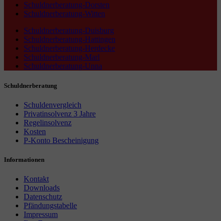
Schuldnerberatung-Dorsten
Schuldnerberatung-Witten
Schuldnerberatung-Duisburg
Schuldnerberatung-Hattingen
Schuldnerberatung-Herdecke
Schuldnerberatung-Marl
Schuldnerberatung-Unna
Schuldnerberatung
Schuldenvergleich
Privatinsolvenz 3 Jahre
Regelinsolvenz
Kosten
P-Konto Bescheinigung
Informationen
Kontakt
Downloads
Datenschutz
Pfändungstabelle
Impressum