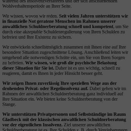
während des Insolvenzverfahrens und der sich anschließenden
Wohlverhaltensperiode an Ihrer Seite.
Wir wissen, wovon wir reden.
Seit vielen Jahren unterstützen wir
in finanzielle Not geratene Menschen im Rahmen unserer
anwaltlichen Schuldnerberatung schnell und kompetent
, um Sie
durch eine akzeptable Schuldenregulierung von Ihren Schulden zu
befreien und Ihre Existenz zu sichern.
Wir entwickeln schnellstmöglich zusammen mit Ihnen eine auf Ihre
besondere Situation zugeschnittene Lösung. Anschließend leiten wir
umgehend alle notwendigen Schritte ein, um Sie von Ihren Sorgen
zu befreien.
Wir wissen, wie groß die psychische Belastung
dieser Situation für Sie ist.
Daher ist es uns wichtig, schnell zu
reagieren, damit es Ihnen in jeder Hinsicht besser geht.
Wir zeigen Ihnen zuverlässig Ihre speziellen Wege aus der
drohenden Privat- oder Regelinsolvenz auf.
Dabei gehen wir im
Rahmen der anwaltlichen Schuldnerberatung ganz individuell auf
Ihre Situation ein. Wir bieten keine Schuldnerberatung von der
Stange.
Wir unterstützen Privatpersonen und Selbstständige im Raum
Gladbeck mit der klassischen anwaltlichen Schuldnerberatung
vor der eigentlichen Insolvenz.
Ziel unserer anwaltlichen
Schuldnerberatung ist es, Ihre Schulden z. B. durch Vereinbarungen